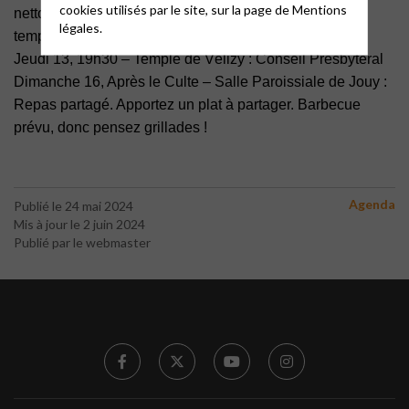
cookies utilisés par le site, sur la page de
Mentions
nettoyage du jardin et débarras de la cave du
légales.
temple.
Jeudi 13, 19h30 – Temple de Vélizy : Conseil Presbytéral
Dimanche 16, Après le Culte – Salle Paroissiale de Jouy :
Repas partagé. Apportez un plat à partager. Barbecue
prévu,
donc pensez grillades !
Agenda
Publié le 24 mai 2024
Mis à jour le 2 juin 2024
Publié par le webmaster