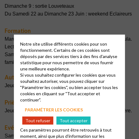
Dimanche 9 : sortie Louveteaux
Du Samedi 22 au Dimanche 23 Juin : weekend Eclaireurs
Formation
Mardis 4, 11, 18 et 25, 14h30 – Temple de Vélizy : Cellula.
Notre site utilise différents cookies pour son
Lecture de l’épître aux Galates
fonctionnement. Certains de ces cookies sont
Samedi 29, 17h30 – Temple de Viroflay : Partage en
déposés par des services tiers à des fins d'analyse
famille. Sortie en forêt.
statistique pour nous permettre de vous fournir
une meilleure expérience.
Si vous souhaitez configurer les cookies que vous
Autour de la Bible
souhaitez autoriser, vous pouvez cliquer sur
Jeudi 6, 20h30 – Temple de Vélizy : Partage biblique
"Paramétrer les cookies", ou bien accepter tous les
cookies en cliquant sur "Tout accepter et
continuer".
Prière
PARAMÉTRER LES COOKIES
Jeudi 20, 20h30 – Temple de Vélizy : Rencontre de prière.
Tout refuser
Tout accepter
Evénements
Ces paramètres pourront être retrouvés à tout
Samedi 8 – Jouy-en-Josas : A partir de 14h. Après-midi
moment, ainsi que plus d'information sur les