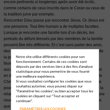
encore pertinents si longtemps après avoir été écrits,
comme certains
de ceux inscrits dans le Coran ou ceux de
la tradition juive par exemple.
Rencontrer Dieu passe par rencontrer Jésus. Or Jésus est
une personne. Tout
être humain a de multiples facettes.
Lorsque je rencontre une famille lors d’un
décès, les
portraits du défunt dressés par des membres de la famille
peuvent être
très différents. Et c’est sans parler des amis,
des voisins, des collègues qui eux
aussi ont leur vison de
Notre site utilise différents cookies pour son
la personne décédée. Aucune de ces relations n’est
fonctionnement. Certains de ces cookies sont
fausse, puisqu’il s’agit d’interactions humaines, mais
déposés par des services tiers à des fins d'analyse
aucune ne définit
entièrement qui la personne était. Il est
statistique pour nous permettre de vous fournir
en de même des relations que nous avons
avec Jésus le
une meilleure expérience.
Si vous souhaitez configurer les cookies que vous
Christ. Jésus est le chemin, mais ce que cela représente
souhaitez autoriser, vous pouvez cliquer sur
pour
chacun de vous est une relation unique parce que la
"Paramétrer les cookies", ou bien accepter tous les
relation que vous avez avec
lui est unique. Cela, c’est une
cookies en cliquant sur "Tout accepter et
nouvelle incroyable, et cela ne nous est
compréhensible
continuer".
que parce que Jésus était un être humain.
PARAMÉTRER LES COOKIES