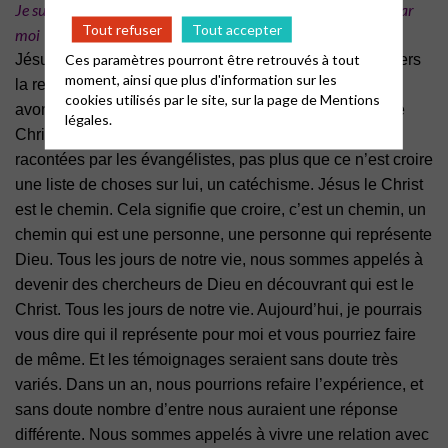
Je suis le chemin, la vérité et la vie. Nul ne vient au Père que par
Tout refuser
Tout accepter
moi
Ces paramètres pourront être retrouvés à tout
Jésus le Christ est le chemin qui mène au Père : à travers
moment, ainsi que plus d'information sur les
la relation personnelle
de chacun avec le Christ, nous
cookies utilisés par le site, sur la page de
Mentions
avons une relation personnelle avec Dieu.
Connaître le
légales.
Christ, ce n’est pas connaître par cœur les histoires
racontées par
les évangélistes, pas plus que ce n’est croire
une liste de choses sur lui, un
catéchisme. Jésus le Christ
est le chemin. Cela signifie que croire, c’est un
chemin, un
chemin qui est une personne, une personne qui représente
Dieu.
Tous les jours de notre vie, nous sommes appelés à
devenir des chercheurs de
Dieu en découvrant qui est le
Christ. Tous les jours de notre vie. Aujourd’hui, je
pourrais
vous dire qui il représente pour moi et vous pourriez faire
de même. Et
les témoignages seraient sans doute très
variés. Dans un an, nous pourrions
refaire l’expérience, et
sans doute nombre d’entre nous auraient une réponse
différente. Nous sommes appelés à vivre une relation avec