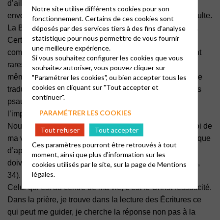
d’ailleurs pour cette
raison que nous prions qu’il nous
Notre site utilise différents cookies pour son
envoie son Esprit avant la lecture biblique pendant le culte.
fonctionnement. Certains de ces cookies sont
La Bible ne me donne pas le mode d’emploi de ma vie.
déposés par des services tiers à des fins d'analyse
statistique pour nous permettre de vous fournir
Certes, il s’y trouve des paroles
directement
une meilleure expérience.
compréhensibles mais tout compte fait, ces paroles sont
Si vous souhaitez configurer les cookies que vous
rares. Nous interprétons
en permanence les Écritures,
souhaitez autoriser, vous pouvez cliquer sur
même lorsque nous ne nous en rendons pas compte. Le
"Paramétrer les cookies", ou bien accepter tous les
cookies en cliquant sur "Tout accepter et
traducteur lui-même est interprète. Si vous lisez certains
continuer".
psaumes dans trois traductions
différentes, vous aurez
PARAMÉTRER LES COOKIES
l’impression de lire trois poèmes différents. Même le
Nouveau
Testament ne me donne pas le mode d’emploi de
Tout refuser
Tout accepter
ma vie. Sinon, je ne serais pas devenue
pasteure, puisque
Ces paramètres pourront être retrouvés à tout
d’après un verset écrit par l’apôtre Paul, les femmes
moment, ainsi que plus d'information sur les
doivent se taire dans les
assemblées (1 Corinthiens 14,
cookies utilisés par le site, sur la page de
Mentions
légales.
34).
Celui qui est au centre de ma vie, c’est le Christ ressuscité.
Dans la prière, je trouve dans la
lecture des Écritures ce
qui peut me guider, je cherche la réponse non pas à la