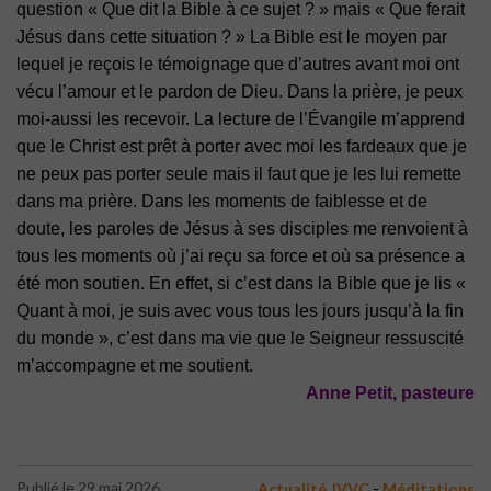
question « Que
dit la Bible à ce sujet ? » mais « Que ferait
Jésus dans cette situation ? » La Bible est le moyen
par
lequel je reçois le témoignage que d’autres avant moi ont
vécu l’amour et le pardon de
Dieu. Dans la prière, je peux
moi-aussi les recevoir. La lecture de l’Évangile m’apprend
que
le Christ est prêt à porter avec moi les fardeaux que je
ne peux pas porter seule mais il faut
que je les lui remette
dans ma prière. Dans les moments de faiblesse et de
doute, les paroles
de Jésus à ses disciples me renvoient à
tous les moments où j’ai reçu sa force et où sa
présence a
été mon soutien. En effet, si c’est dans la Bible que je lis «
Quant à moi, je suis
avec vous tous les jours jusqu’à la fin
du monde », c’est dans ma vie que le Seigneur
ressuscité
m’accompagne et me soutient.
Anne Petit, pasteure
-
Publié le 29 mai 2026
Actualité JVVC
Méditations