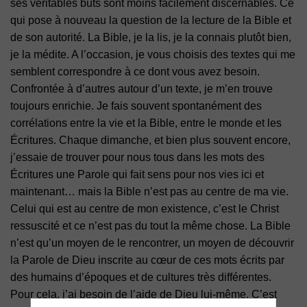
ses véritables buts sont moins facilement discernables. Ce
qui pose à nouveau la
question de la lecture de la Bible et
de son autorité. La Bible, je la lis, je la connais plutôt
bien,
je la médite. A l’occasion, je vous choisis des textes qui me
semblent correspondre à ce
dont vous avez besoin.
Confrontée à d’autres autour d’un texte, je m’en trouve
toujours
enrichie. Je fais souvent spontanément des
corrélations entre la vie et la Bible, entre le monde
et les
Écritures. Chaque dimanche, et bien plus souvent encore,
j’essaie de trouver pour nous
tous dans les mots des
Écritures une Parole qui fait sens pour nos vies ici et
maintenant… mais
la Bible n’est pas au centre de ma vie.
Celui qui est au centre de mon existence, c’est le Christ
ressuscité et ce n’est pas du tout la
même chose. La Bible
n’est qu’un moyen de le rencontrer, un moyen de découvrir
la Parole
de Dieu inscrite au cœur de ces mots écrits par
des humains d’époques et de cultures très
différentes.
Pour cela, j’ai besoin de l’aide de Dieu lui-même. C’est