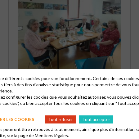
AU REPAS TIRÉ DES SACS
lise différents cookies pour son fonctionnement. Certains de ces cooki
es tiers à des fins d'analyse statistique pour nous permettre de vous fou
rience.
Pour inaugurer ce nouveau rendez vous entre paroissiens,
tez configurer les cookies que vous souhaitez autoriser, vous pouvez cliq
nous étions 7 autour de la table à Vélizy.
s cookies", ou bien accepter tous les cookies en cliquant sur "Tout accep
R LES COOKIES
Tout refuser
Tout accepter
 pourront être retrouvés à tout moment, ainsi que plus d'information su
site, sur la page de
Mentions légales.