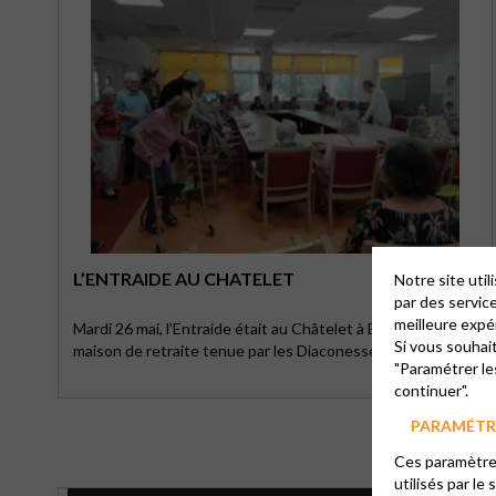
L’ENTRAIDE AU CHATELET
Notre site uti
par des servic
meilleure expé
Mardi 26 mai, l’Entraide était au Châtelet à Bellevue,
Si vous souhai
maison de retraite tenue par les Diaconesses de …
"Paramétrer le
continuer".
PARAMÉTRE
Ces paramètres
utilisés par le 