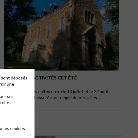
CULTES ET ACTIVITÉS CET ÉTÉ
es sont déposés
rnir une
Interruption des cultes entre le 13 juillet et le 22 août.
uer sur
Des cultes sont assurés au temple de Versailles …
ter et
r les cookies