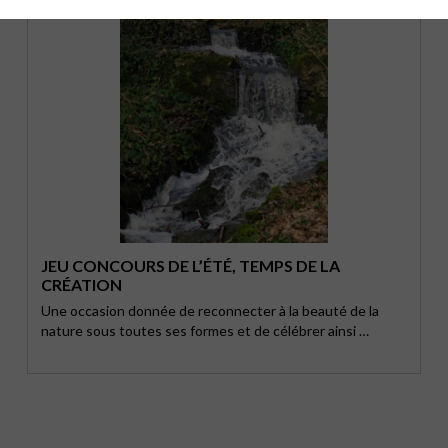
JEU CONCOURS DE L’ÉTÉ, TEMPS DE LA
CRÉATION
Une occasion donnée de reconnecter à la beauté de la
nature sous toutes ses formes et de célébrer ainsi …