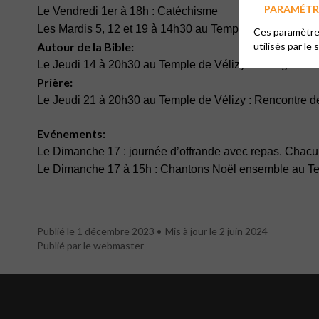
PARAMÉTRE
Le Vendredi 1er à 18h : Catéchisme
Les Mardis 5, 12 et 19 à 14h30 au Temple de Vélizy : Ce
Ces paramètres
Autour de la Bible:
utilisés par le 
Le Jeudi 14 à 20h30 au Temple de Vélizy : Partage bibl
Prière:
Le Jeudi 21 à 20h30 au Temple de Vélizy : Rencontre de
Evénements:
Le Dimanche 17 : journée d’offrande avec repas. Chacun
Le Dimanche 17 à 15h : Chantons Noël ensemble au T
Publié le 1 décembre 2023
Mis à jour le 2 juin 2024
Publié par le webmaster