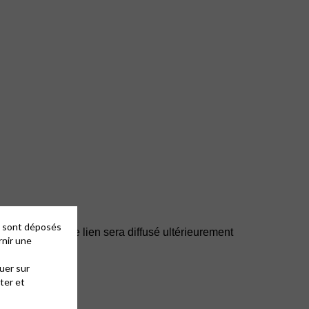
es sont déposés
du
consistoire. Le lien sera diffusé ultérieurement
rnir une
uer sur
ter et