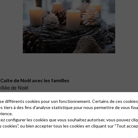
Culte de Noël avec les familles
illée de Noël
ël
lise différents cookies pour son fonctionnement. Certains de ces cooki
 ni le Dimanche 31, un culte vidéo est préparé par les pasteurs 
es tiers à des fins d'analyse statistique pour nous permettre de vous fou
lien.
rience.
tez configurer les cookies que vous souhaitez autoriser, vous pouvez cliq
s cookies", ou bien accepter tous les cookies en cliquant sur "Tout accep
eekend louveteaux et éclaireurs à Viroflay et Vélizy