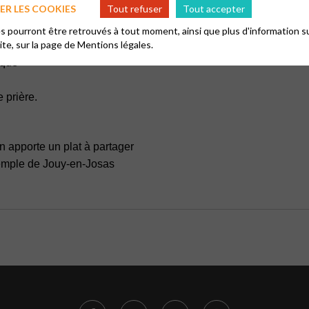
R LES COOKIES
Tout refuser
Tout accepter
llula
 pourront être retrouvés à tout moment, ainsi que plus d'information su
site, sur la page de
Mentions légales.
ique
 prière.
 apporte un plat à partager
emple de Jouy-en-Josas