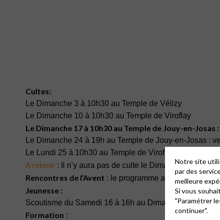
Cultes:
Le Dimanche 3 à 10h30 au Temple de Vélizy
Le Dimanche 10 à 10h30 au Temple de Viroflay
Le Dimanche 17 à 10h30 au Temple de Jouy-en-Josas : 
Le Dimanche 24 à 19h au Temple de Jouy-en-Josas : ve
Le Lundi 25 à 10h30 au Temple de Viroflay : culte de No
Notre site uti
A retenir
: Il n’y aura pas de culte le Dimanche 24 matin
par des servic
Rencontres de l’Avent
via ce 
:
le programme accessible
meilleure expé
Jeunesse :
Si vous souhai
"Paramétrer le
Scoutisme du Samedi 16 à 16h au Dimanche 17 à 16h : W
continuer".
Formation
: