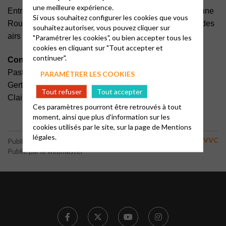
une meilleure expérience.
Entrainés par les musiciens Jean Claude Vallet et Jeanne
Si vous souhaitez configurer les cookies que vous
Rousselet, nous entonnerons ensemble des chants et des
souhaitez autoriser, vous pouvez cliquer sur
airs connus, et cela nous apportera de la joie !
"Paramétrer les cookies", ou bien accepter tous les
cookies en cliquant sur "Tout accepter et
continuer".
Contacts
Pasteure Anne Petit : 06 23 60 90 34
PARAMÉTRER LES COOKIES
Gertrude Harlé : 01 39 46 17 53 et 06 29 18 55 91
Tout refuser
Tout accepter
Claire Bernard : 06 09 50 80 66
Ces paramètres pourront être retrouvés à tout
moment, ainsi que plus d'information sur les
cookies utilisés par le site, sur la page de
Mentions
légales.
Actualité JVVC
Publié le 24 octobre 2024
Publié par le webmaster