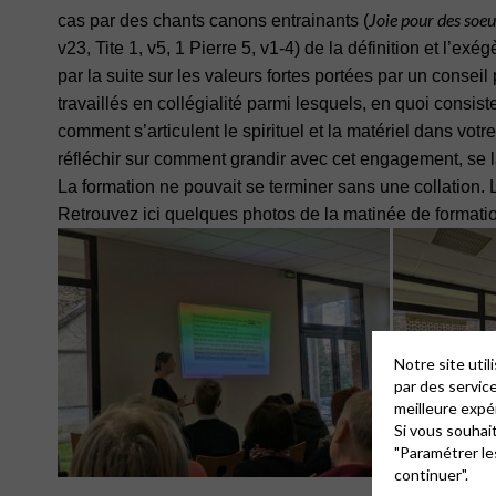
Joie pour des soeu
cas par des chants canons entrainants (
v23, Tite 1, v5, 1 Pierre 5, v1-4) de la définition et l’ex
par la suite sur les valeurs fortes portées par un conseil
travaillés en collégialité parmi lesquels, en quoi consi
comment s’articulent le spirituel et la matériel dans vot
réfléchir sur comment grandir avec cet engagement, se la
La formation ne pouvait se terminer sans une collation.
Retrouvez ici quelques photos de la matinée de formati
Notre site uti
par des servic
meilleure expé
Si vous souhai
"Paramétrer le
continuer".