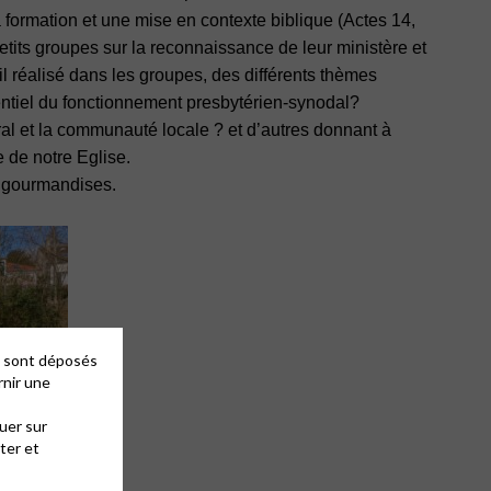
a formation et une mise en contexte biblique (Actes 14,
n petits groupes sur la reconnaissance de leur ministère et
ail réalisé dans les groupes, des différents thèmes
ssentiel du fonctionnement presbytérien-synodal?
éral et la communauté locale ? et d’autres donnant à
 de notre Eglise.
t gourmandises.
es sont déposés
rnir une
uer sur
ter et