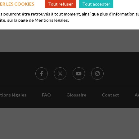
R LES COOKIES
Tout refuser
Tout accepter
 pourront être retrouvés à tout moment, ainsi que plus d'information su
site, sur la page de
Mentions légales.
ions légales
FAQ
Glossaire
Contact
Ac