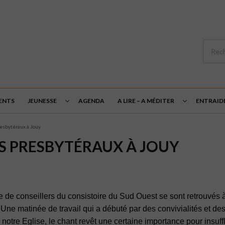
ENTS
JEUNESSE
AGENDA
A LIRE – A MÉDITER
ENTRAID
resbytéraux à Jouy
S PRESBYTÉRAUX À JOUY
 de conseillers du consistoire du Sud Ouest se sont retrouvés 
matinée de travail qui a débuté par des convivialités et des 
otre Eglise, le chant revêt une certaine importance pour insuffle