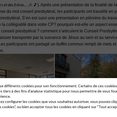
rs et des frères…
🎶 🎵). Après une présentation de la finalité de l
égèse du mot conseil presbytéral, les participants ont travaillé e
 presbytéral. S’en est suivi une présentation en plénière du trav
ste la collégialité dans votre CP? pourquoi est-elle un aspect e
re conseil presbytéral ? comment s’articulent le Conseil Presbyt
isser transporter par la suivance de Jésus au sein et au service
 Les participants ont partagé un buffet commun rempli de mets e
on.
lise différents cookies pour son fonctionnement. Certains de ces cooki
es tiers à des fins d'analyse statistique pour nous permettre de vous fou
rience.
tez configurer les cookies que vous souhaitez autoriser, vous pouvez cliq
s cookies", ou bien accepter tous les cookies en cliquant sur "Tout accep