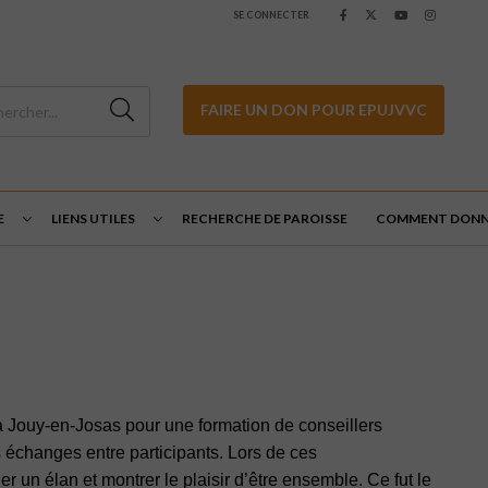
SE CONNECTER
FAIRE UN DON POUR EPUJVVC
E
LIENS UTILES
RECHERCHE DE PAROISSE
COMMENT DONN
à Jouy-en-Josas pour une formation de conseillers
échanges entre participants. Lors de ces
r un élan et montrer le plaisir d’être ensemble. Ce fut le